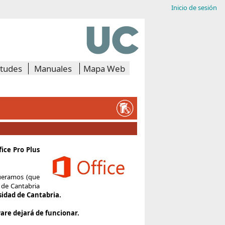
Inicio de sesión
itudes
Manuales
Mapa Web
fice Pro Plus
queramos (que
 de Cantabria
rsidad de Cantabria.
ware dejará de funcionar.