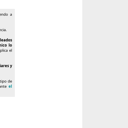
iendo a
ncia.
pleados
ico lo
lica el
iares y
tipo de
iante
el