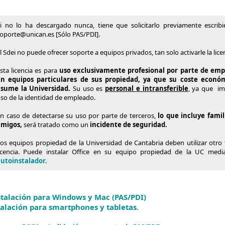
i no lo ha descargado nunca, tiene que solicitarlo previamente escrib
oporte@unican.es [Sólo PAS/PDI]​.
l Sdei no puede ofrecer soporte a equipos privados, tan solo activarle la lice
sta licencia es para
u
so exclusivamente profesional por parte de em
en equipos particulares de sus propiedad, ya que su coste económ
asume la Universidad.
Su uso es
personal e intransferible
,
ya que imp
so de la identidad de empleado.
n caso de detectarse su uso por parte de terceros,
lo que incluye famil
amigos,
será tratado como un
incidente de seguridad.
os equipos propiedad de la Universidad de Cantabria deben utilizar otro 
icencia. Puede instalar Office en su equipo propiedad de la UC med
utoinstalador.
stalación para Windows y Mac (PAS/PDI)
talación para smartphones y tabletas.