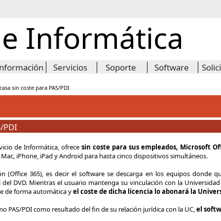
de Informática
Información
Servicios
Soporte
Software
Solic
 casa sin coste para PAS/PDI
S/PDI
vicio de Informática, ofrece
sin coste para sus empleados, Microsoft Of
Mac, iPhone, iPad y Android para hasta cinco dispositivos simultáneos.
ón (Office 365), es decir el software se descarga en los equipos donde 
el del DVD. Mientras el usuario mantenga su vinculación con la Universidad
nte de forma automática y
el coste de dicha licencia lo abonará la Unive
 PAS/PDI como resultado del fin de su relación jurídica con la UC,
el soft