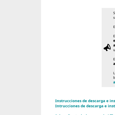
S
s
E
E
u
E
L
l
a
Instrucciones de descarga e in
Intrucciones de descarga e ins