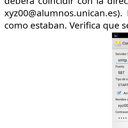
deberá​ coincidir con la dir
xyz00@alumnos.unican.es​).
como estaban. Verifica que 