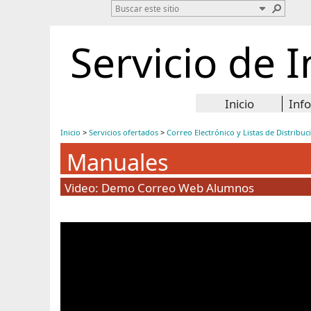
Servicio de 
Inicio
Inf
Inicio
>
Servicios ofertados
>
Correo Electrónico y Listas de Distribuc
Manuales
Video: Demo Correo Web Alumnos