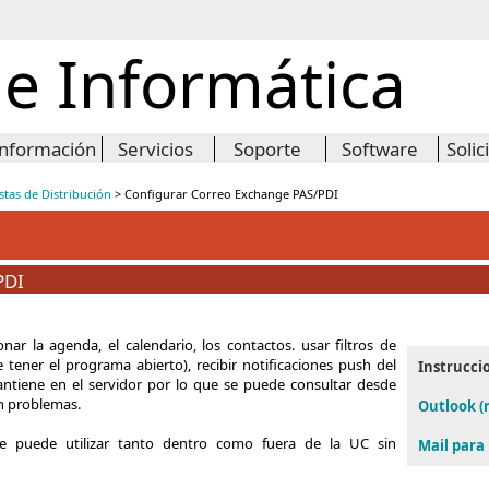
de Informática
Información
Servicios
Soporte
Software
Solic
stas de Distribución
>
Configurar Correo Exchange PAS/PDI
PDI
ar la agenda, el calendario, los contactos. usar filtros de
de tener el programa abierto), recibir notificaciones push del
Instrucci
mantiene en el servidor por lo que se puede consultar desde
in problemas.
Outlook 
se puede utilizar tanto dentro como fuera de la UC sin
Mail para