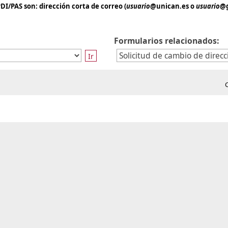
PDI/PAS son:
dirección corta de correo (
usuario
@unican.es o
usuario
@g
Formularios relacionados:
Ir